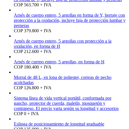
COP 563.700 + IVA
Arnés de cuerpo entero, 5 argollas en forma de Y, herraje con
protección a la oxidación, incluye faja de protección lumbar y
perneras
COP 379.800 + IVA
Arnés de cuerpo entero, 5 argollas con protección a la
oxidación, en forma de H
COP 212.600 + IVA
Arnés de cuerpo entero, 5 argollas, en forma de H
COP 180.400 + IVA
Morral de 48 L, en lona de poliester, correas de pecho
acolchadas
COP 126.800 + IVA
Sistema línea de vida vertical portátil, conformada por
gancho, protector de cuerda, maletín, mosquetón y
contrapeso. El precio varia según su longitud y accesorios
COP 0 + IVA
Eslinga de posicionamiento de longitud graduable