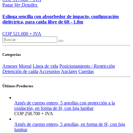
Pagar
Ver
Detalles
Eslinga sencilla con absorbedor de impacto, configuración
dieléctrica, para caída libre de 6ft - 1.8m
COP 521.000 + IVA
Categorías
Arneses
Morral
Línea de vida
Posicionamiento / Restricción
Detención de caída
Accesorios
Anclajes
Cuerdas
Últimos Productos
Arnés de cuerpo entero, 5 argollas con protección a la
oxidación, en forma de H, con faja lumbar
COP 258.700 + IVA
Arnés de cuerpo entero, 5 argollas, en forma de H, con faja
lumbar