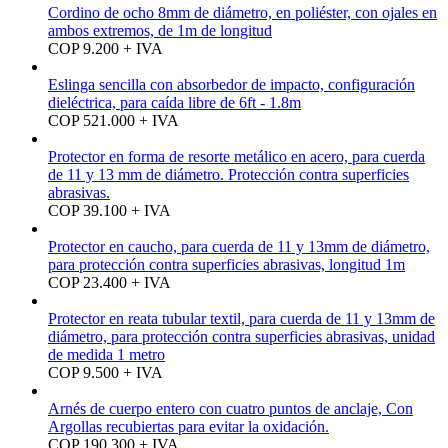
Cordino de ocho 8mm de diámetro, en poliéster, con ojales en
ambos extremos, de 1m de longitud
COP 9.200 + IVA
Eslinga sencilla con absorbedor de impacto, configuración
dieléctrica, para caída libre de 6ft - 1.8m
COP 521.000 + IVA
Protector en forma de resorte metálico en acero, para cuerda
de 11 y 13 mm de diámetro. Protección contra superficies
abrasivas.
COP 39.100 + IVA
Protector en caucho, para cuerda de 11 y 13mm de diámetro,
para protección contra superficies abrasivas, longitud 1m
COP 23.400 + IVA
Protector en reata tubular textil, para cuerda de 11 y 13mm de
diámetro, para protección contra superficies abrasivas, unidad
de medida 1 metro
COP 9.500 + IVA
Arnés de cuerpo entero con cuatro puntos de anclaje, Con
Argollas recubiertas para evitar la oxidación.
COP 190.300 + IVA