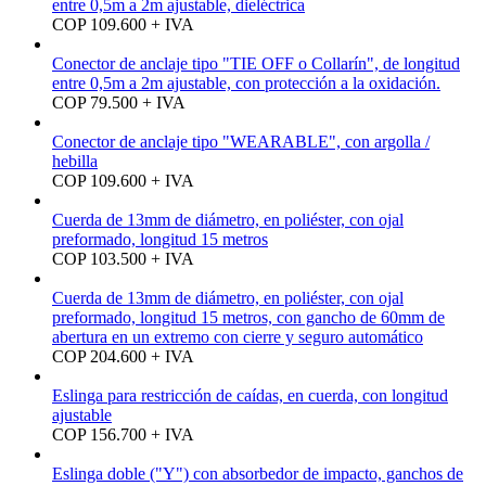
entre 0,5m a 2m ajustable, dieléctrica
COP 109.600 + IVA
Conector de anclaje tipo "TIE OFF o Collarín", de longitud
entre 0,5m a 2m ajustable, con protección a la oxidación.
COP 79.500 + IVA
Conector de anclaje tipo "WEARABLE", con argolla /
hebilla
COP 109.600 + IVA
Cuerda de 13mm de diámetro, en poliéster, con ojal
preformado, longitud 15 metros
COP 103.500 + IVA
Cuerda de 13mm de diámetro, en poliéster, con ojal
preformado, longitud 15 metros, con gancho de 60mm de
abertura en un extremo con cierre y seguro automático
COP 204.600 + IVA
Eslinga para restricción de caídas, en cuerda, con longitud
ajustable
COP 156.700 + IVA
Eslinga doble ("Y") con absorbedor de impacto, ganchos de