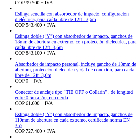
COP 99.500 + IVA
Eslinga sencilla con absorbedor de impacto, configuración
dieléctrica, para caída libre de 12ft - 3,6m
COP 543.400 + IVA
Eslinga doble ("Y") con absorbedor de impacto, ganchos de
18mm de abertura en extremo, con protección dieléctrica, para
caída libre de 12ft -3,6m
COP 843.100 + IVA
Absorbedor de impacto personal, incluye gancho de 18mm de
abertura, protección dieléctrica y ojal de conexión, para caída
libre de 12ft -3,6m
COP 0 + IVA
Conector de anclaje tipo "TIE OFF o Collarin" , de longitud
entre 0,5m a 2m, en cuerda
COP 61.600 + IVA
Eslinga doble ("Y") con absorbedor de impacto, ganchos de
110mm de abertura en cada extremo, certificada norma EN
355
COP 727.400 + IVA