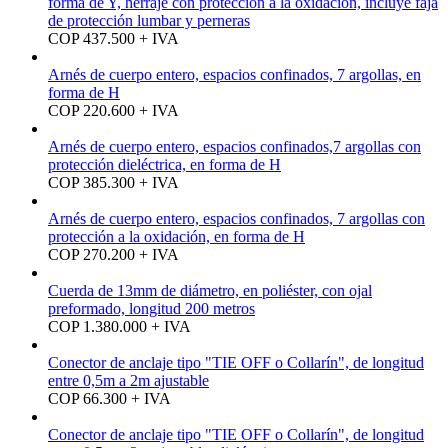
forma de Y, herraje con protección a la oxidación, incluye faja
de protección lumbar y perneras
COP 437.500 + IVA
Arnés de cuerpo entero, espacios confinados, 7 argollas, en
forma de H
COP 220.600 + IVA
Arnés de cuerpo entero, espacios confinados,7 argollas con
protección dieléctrica, en forma de H
COP 385.300 + IVA
Arnés de cuerpo entero, espacios confinados, 7 argollas con
protección a la oxidación, en forma de H
COP 270.200 + IVA
Cuerda de 13mm de diámetro, en poliéster, con ojal
preformado, longitud 200 metros
COP 1.380.000 + IVA
Conector de anclaje tipo "TIE OFF o Collarín", de longitud
entre 0,5m a 2m ajustable
COP 66.300 + IVA
Conector de anclaje tipo "TIE OFF o Collarín", de longitud