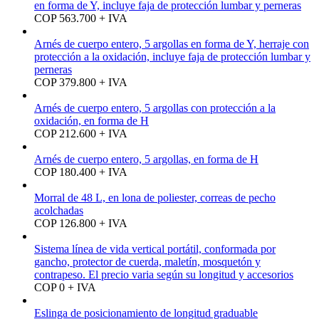
en forma de Y, incluye faja de protección lumbar y perneras
COP 563.700 + IVA
Arnés de cuerpo entero, 5 argollas en forma de Y, herraje con
protección a la oxidación, incluye faja de protección lumbar y
perneras
COP 379.800 + IVA
Arnés de cuerpo entero, 5 argollas con protección a la
oxidación, en forma de H
COP 212.600 + IVA
Arnés de cuerpo entero, 5 argollas, en forma de H
COP 180.400 + IVA
Morral de 48 L, en lona de poliester, correas de pecho
acolchadas
COP 126.800 + IVA
Sistema línea de vida vertical portátil, conformada por
gancho, protector de cuerda, maletín, mosquetón y
contrapeso. El precio varia según su longitud y accesorios
COP 0 + IVA
Eslinga de posicionamiento de longitud graduable