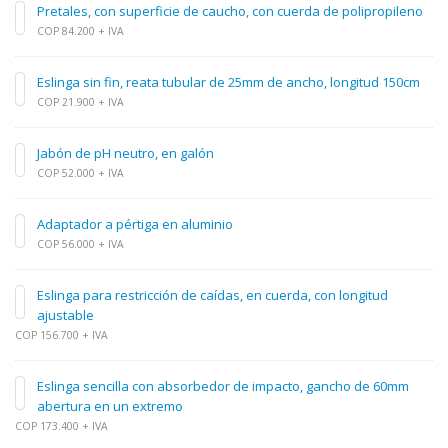
Pretales, con superficie de caucho, con cuerda de polipropileno
COP 84.200 + IVA
Eslinga sin fin, reata tubular de 25mm de ancho, longitud 150cm
COP 21.900 + IVA
Jabón de pH neutro, en galón
COP 52.000 + IVA
Adaptador a pértiga en aluminio
COP 56.000 + IVA
Eslinga para restricción de caídas, en cuerda, con longitud
ajustable
COP 156.700 + IVA
Eslinga sencilla con absorbedor de impacto, gancho de 60mm
abertura en un extremo
COP 173.400 + IVA