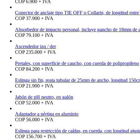
COP 6.900 + IVA
Conector de anclaje tipo TIE OFF o Collarin, de longitud entr
COP 37.900 + IVA
Absorbedor de impacto personal, incluye gancho de 18mm de ab
COP 79.100 + IVA
Ascendedor izq / der
COP 235.000 + IVA
Pretales, con superficie de caucho, con cuerda de polipropileno
COP 84.200 + IVA
Eslinga sin fin, reata tubular de 25mm de ancho, longitud 150
COP 21.900 + IVA
Jabón de pH neutro, en galón
COP 52.000 + IVA
Adaptador a pértiga en aluminio
COP 56.000 + IVA
Eslinga para restricción de caídas, en cuerda, con longitud ajust
COP 156.700 + IVA