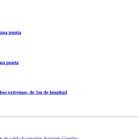
 una punta
una punta
bos extremos, de 1m de longitud
n de caída
Accesorios
Anclajes
Cuerdas