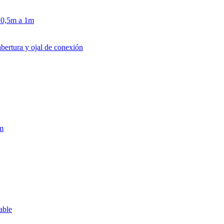
e 0,5m a 1m
ertura y ojal de conexión
cm
able