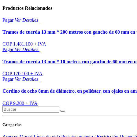
Productos
Relacionados
Pagar
Ver
Detalles
Tramos de cuerda 13 mm * 200 metros con gancho de 60 mm en
COP 1.481.100 + IVA
Pagar
Ver
Detalles
Tramos de cuerda 13 mm * 10 metros con gancho de 60 mm en 
COP 170.100 + IVA
Pagar
Ver
Detalles
Cordino de ocho 8mm de diámetro, en poliéster, con ojales en am
COP 9.200 + IVA
Categorías
Arneses
Morral
Línea de vida
Posicionamiento / Restricción
Detenció