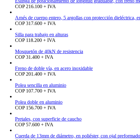
Eslinga de posicionamiento de longitud graduable, con freno 
COP 216.100 + IVA
Arnés de cuerpo entero, 5 argollas con protección dieléctrica, 
COP 317.600 + IVA
Silla para trabajo en alturas
COP 118.200 + IVA
Mosquetón de 40kN de resistencia
COP 31.400 + IVA
Freno de doble vía, en acero inoxidable
COP 201.400 + IVA
Polea sencilla en aluminio
COP 107.700 + IVA
Polea doble en aluminio
COP 156.700 + IVA
Pretales, con superficie de caucho
COP 57.600 + IVA
Cuerda de 13mm de diámetro, en poliéster, con ojal preformad