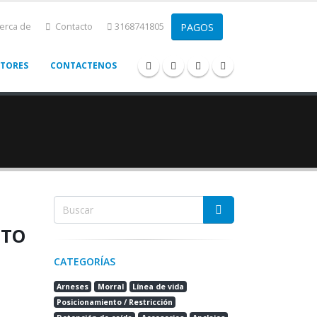
erca de
Contacto
3168741805
CTORES
CONTACTENOS
NTO
CATEGORÍAS
Arneses
Morral
Línea de vida
Posicionamiento / Restricción