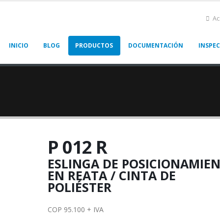
Ac
INICIO
BLOG
PRODUCTOS
DOCUMENTACIÓN
INSPE
P 012 R
ESLINGA DE POSICIONAMIE
EN REATA / CINTA DE
POLIÉSTER
COP 95.100 + IVA