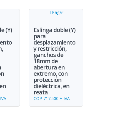
Pagar
e (Y)
Eslinga doble (Y)
para
ento
desplazamiento
n,
y restricción,
ganchos de
18mm de
n
abertura en
on
extremo, con
protección
 en
dieléctrica, en
reata
IVA
COP 717.500 + IVA