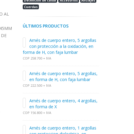
Detención de caída
Accesorios
Anclajes
Cuerdas
O AL
ÚLTIMOS PRODUCTOS
 45MM
 DE
Arnés de cuerpo entero, 5 argollas
con protección a la oxidación, en
forma de H, con faja lumbar
COP 258.700 + IVA
Arnés de cuerpo entero, 5 argollas,
en forma de H, con faja lumbar
COP 222.500 + IVA
Arnés de cuerpo entero, 4 argollas,
en forma de X
COP 156.800 + IVA
Arnés de cuerpo entero, 1 argollas
con proteccion dielectrica, en