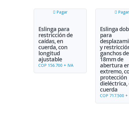
Pagar
Pagar
Eslinga para
Eslinga dobl
restricción de
para
caídas, en
desplazami
cuerda, con
y restricció
longitud
ganchos de
ajustable
18mm de
abertura e
COP 156.700 + IVA
extremo, c
protección
dieléctrica,
cuerda
COP 717.500 + 