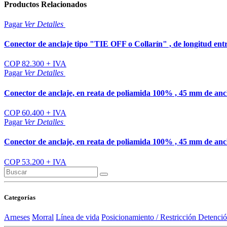
Productos
Relacionados
Pagar
Ver
Detalles
Conector de anclaje tipo "TIE OFF o Collarín" , de longitud ent
COP 82.300 + IVA
Pagar
Ver
Detalles
Conector de anclaje, en reata de poliamida 100% , 45 mm de anc
COP 60.400 + IVA
Pagar
Ver
Detalles
Conector de anclaje, en reata de poliamida 100% , 45 mm de anc
COP 53.200 + IVA
Categorías
Arneses
Morral
Línea de vida
Posicionamiento / Restricción
Detenció