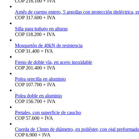
COP 216.100 + IVA
Arnés de cuerpo entero, 5 argollas con protección dieléctrica, 
COP 317.600 + IVA
Silla para trabajo en alturas
COP 118.200 + IVA
Mosquetón de 40kN de resistencia
COP 31.400 + IVA
Freno de doble vía, en acero inoxidable
COP 201.400 + IVA
Polea sencilla en aluminio
COP 107.700 + IVA
Polea doble en aluminio
COP 156.700 + IVA
Pretales, con superficie de caucho
COP 57.600 + IVA
Cuerda de 13mm de diámetro, en poliéster, con ojal preformad
COP 6.900 + IVA