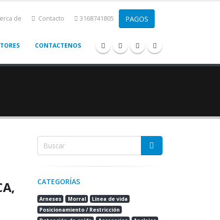
erca de
Contacto
3168741805
CTORES
CONTACTENOS
CATEGORÍAS
CA,
Arneses
Morral
Línea de vida
Posicionamiento / Restricción