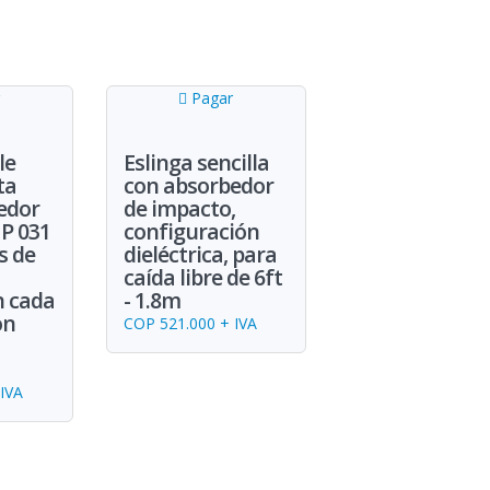
Pagar
le
Eslinga sencilla
ta
con absorbedor
edor
de impacto,
P 031
configuración
s de
dieléctrica, para
caída libre de 6ft
n cada
- 1.8m
on
COP 521.000 + IVA
IVA