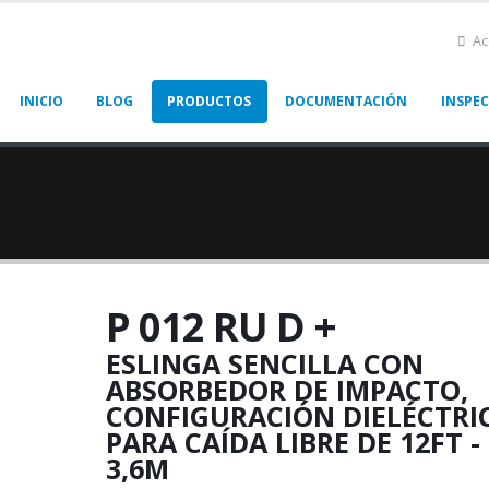
Ac
INICIO
BLOG
PRODUCTOS
DOCUMENTACIÓN
INSPE
P 012 RU D +
ESLINGA SENCILLA CON
ABSORBEDOR DE IMPACTO,
CONFIGURACIÓN DIELÉCTRI
PARA CAÍDA LIBRE DE 12FT -
3,6M