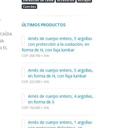
Detención de caída
Accesorios
Anclajes
Cuerdas
O
ÚLTIMOS PRODUCTOS
 CAÍDA
Arnés de cuerpo entero, 5 argollas
NA
con protección a la oxidación, en
N EL
forma de H, con faja lumbar
COP 258.700 + IVA
Arnés de cuerpo entero, 5 argollas,
en forma de H, con faja lumbar
COP 222.500 + IVA
Arnés de cuerpo entero, 4 argollas,
en forma de X
COP 156.800 + IVA
Arnés de cuerpo entero, 1 argollas
con proteccion dielectrica, en