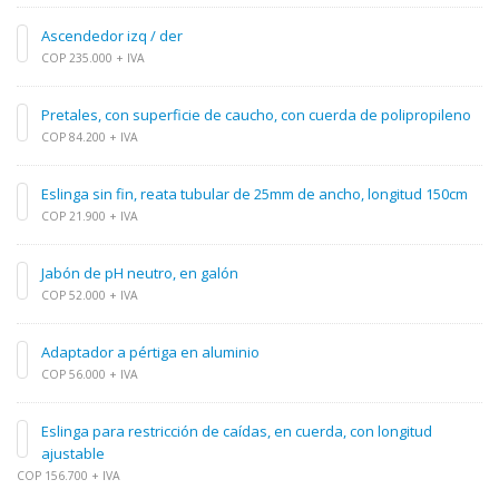
Ascendedor izq / der
COP 235.000 + IVA
Pretales, con superficie de caucho, con cuerda de polipropileno
COP 84.200 + IVA
Eslinga sin fin, reata tubular de 25mm de ancho, longitud 150cm
COP 21.900 + IVA
Jabón de pH neutro, en galón
COP 52.000 + IVA
Adaptador a pértiga en aluminio
COP 56.000 + IVA
Eslinga para restricción de caídas, en cuerda, con longitud
ajustable
COP 156.700 + IVA