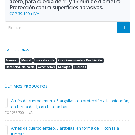
acero, para cuerda de 11 y 13 mm de diámetro.
Protección contra superficies abrasivas.
COP 39.100 + IVA
CATEGORÍAS
Arneses
Morral
Línea de vida
Posicionamiento / Restricción
Detención de caída
Accesorios
Anclajes
Cuerdas
ÚLTIMOS PRODUCTOS
Arnés de cuerpo entero, 5 argollas con protección a la oxidación,
en forma de H, con faja lumbar
COP 258.700 + IVA
Arnés de cuerpo entero, 5 argollas, en forma de H, con faja
lumbar