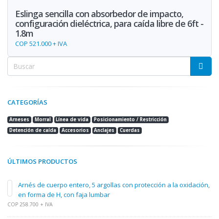
Eslinga sencilla con absorbedor de impacto,
configuración dieléctrica, para caída libre de 6ft -
1.8m
COP 521.000 + IVA
CATEGORÍAS
Arneses
Morral
Línea de vida
Posicionamiento / Restricción
Detención de caída
Accesorios
Anclajes
Cuerdas
ÚLTIMOS PRODUCTOS
Arnés de cuerpo entero, 5 argollas con protección a la oxidación,
en forma de H, con faja lumbar
COP 258.700 + IVA