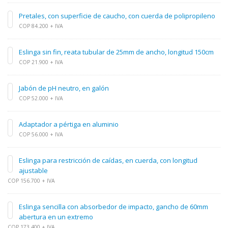
Pretales, con superficie de caucho, con cuerda de polipropileno
COP 84.200 + IVA
Eslinga sin fin, reata tubular de 25mm de ancho, longitud 150cm
COP 21.900 + IVA
Jabón de pH neutro, en galón
COP 52.000 + IVA
Adaptador a pértiga en aluminio
COP 56.000 + IVA
Eslinga para restricción de caídas, en cuerda, con longitud
ajustable
COP 156.700 + IVA
Eslinga sencilla con absorbedor de impacto, gancho de 60mm
abertura en un extremo
COP 173.400 + IVA