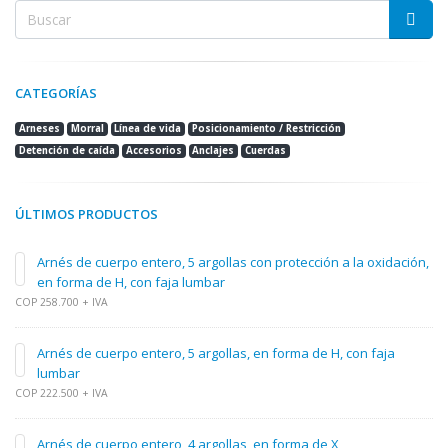
CATEGORÍAS
Arneses
Morral
Línea de vida
Posicionamiento / Restricción
Detención de caída
Accesorios
Anclajes
Cuerdas
ÚLTIMOS PRODUCTOS
Arnés de cuerpo entero, 5 argollas con protección a la oxidación,
en forma de H, con faja lumbar
COP 258.700 + IVA
Arnés de cuerpo entero, 5 argollas, en forma de H, con faja
lumbar
COP 222.500 + IVA
Arnés de cuerpo entero, 4 argollas, en forma de X