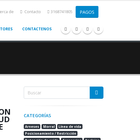
erca de
Contacto
3168741805
CTORES
CONTACTENOS
CON
CATEGORÍAS
UD
E
Arneses
Morral
Línea de vida
Posicionamiento / Restricción