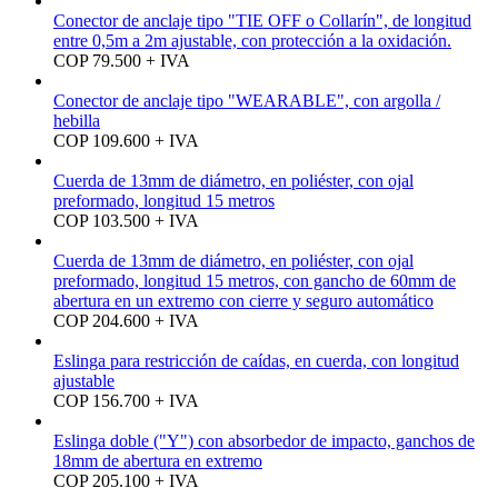
Conector de anclaje tipo "TIE OFF o Collarín", de longitud
entre 0,5m a 2m ajustable, con protección a la oxidación.
COP 79.500 + IVA
Conector de anclaje tipo "WEARABLE", con argolla /
hebilla
COP 109.600 + IVA
Cuerda de 13mm de diámetro, en poliéster, con ojal
preformado, longitud 15 metros
COP 103.500 + IVA
Cuerda de 13mm de diámetro, en poliéster, con ojal
preformado, longitud 15 metros, con gancho de 60mm de
abertura en un extremo con cierre y seguro automático
COP 204.600 + IVA
Eslinga para restricción de caídas, en cuerda, con longitud
ajustable
COP 156.700 + IVA
Eslinga doble ("Y") con absorbedor de impacto, ganchos de
18mm de abertura en extremo
COP 205.100 + IVA