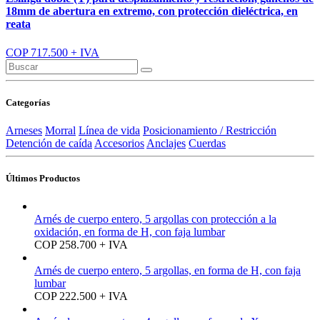
18mm de abertura en extremo, con protección dieléctrica, en
reata
COP 717.500 + IVA
Categorías
Arneses
Morral
Línea de vida
Posicionamiento / Restricción
Detención de caída
Accesorios
Anclajes
Cuerdas
Últimos Productos
Arnés de cuerpo entero, 5 argollas con protección a la
oxidación, en forma de H, con faja lumbar
COP 258.700 + IVA
Arnés de cuerpo entero, 5 argollas, en forma de H, con faja
lumbar
COP 222.500 + IVA