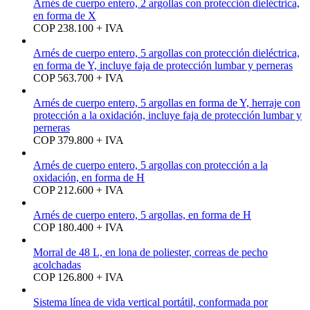
Arnés de cuerpo entero, 2 argollas con protección dieléctrica,
en forma de X
COP 238.100 + IVA
Arnés de cuerpo entero, 5 argollas con protección dieléctrica,
en forma de Y, incluye faja de protección lumbar y perneras
COP 563.700 + IVA
Arnés de cuerpo entero, 5 argollas en forma de Y, herraje con
protección a la oxidación, incluye faja de protección lumbar y
perneras
COP 379.800 + IVA
Arnés de cuerpo entero, 5 argollas con protección a la
oxidación, en forma de H
COP 212.600 + IVA
Arnés de cuerpo entero, 5 argollas, en forma de H
COP 180.400 + IVA
Morral de 48 L, en lona de poliester, correas de pecho
acolchadas
COP 126.800 + IVA
Sistema línea de vida vertical portátil, conformada por