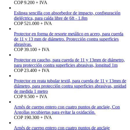
COP 9.200 + IVA
Eslinga sencilla con absorbedor de impacto, configuración
dieléctrica, para caída libre de 6ft - 1.8m
COP 521.000 + IVA
Protector en forma de resorte metálico en acero, para cuerda
de 11 y 13 mm de diámetro. Protección contra superficies
abrasivas.
COP 39.100 + IVA
Protector en caucho, para cuerda de 11 y 13mm de diámetro,
para protección contra superficies abrasivas, longitud 1m
COP 23.400 + IVA
Protector en reata tubular textil, para cuerda de 11 y 13mm de
diámetro, para protección contra superficies abrasivas, unidad
de medida 1 metro
COP 9.500 + IVA
Arnés de cuerpo entero con cuatro puntos de anclaje, Con
Argollas recubiertas para evitar la oxidación.
COP 190.300 + IVA
Arnés de cuerpo entero con cuatro puntos de anclaje